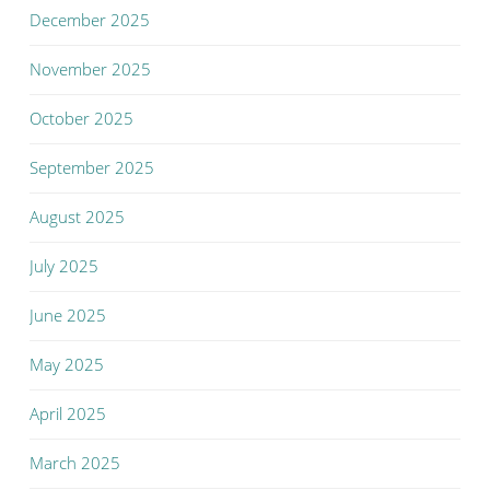
December 2025
November 2025
October 2025
September 2025
August 2025
July 2025
June 2025
May 2025
April 2025
March 2025