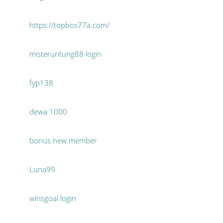
https://topbos77a.com/
misteruntung88 login
fyp138
dewa 1000
bonus new member
Luna99
winsgoal login