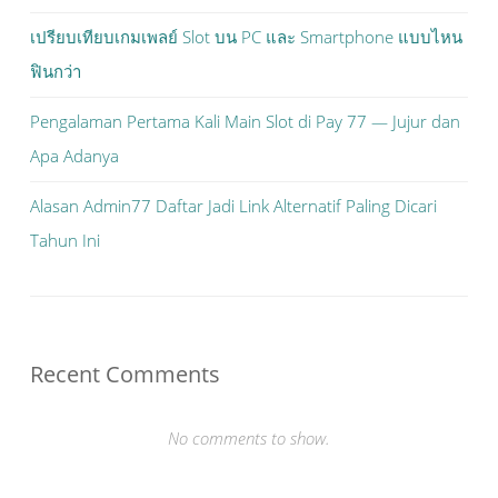
เปรียบเทียบเกมเพลย์ Slot บน PC และ Smartphone แบบไหน
ฟินกว่า
Pengalaman Pertama Kali Main Slot di Pay 77 — Jujur dan
Apa Adanya
Alasan Admin77 Daftar Jadi Link Alternatif Paling Dicari
Tahun Ini
Recent Comments
No comments to show.