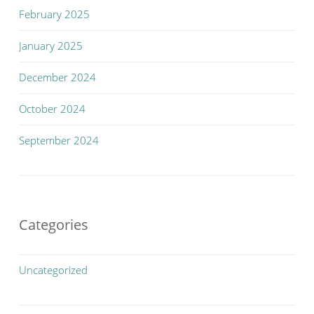
February 2025
January 2025
December 2024
October 2024
September 2024
Categories
Uncategorized