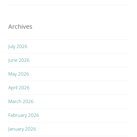
Archives
July 2026
June 2026
May 2026
April 2026
March 2026
February 2026
January 2026