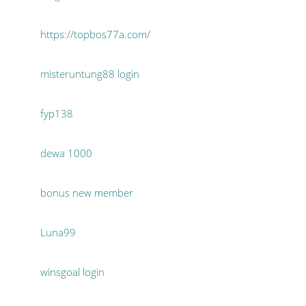
https://topbos77a.com/
misteruntung88 login
fyp138
dewa 1000
bonus new member
Luna99
winsgoal login