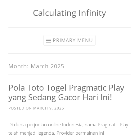
Calculating Infinity
Skip
to
content
PRIMARY MENU
Month:
March 2025
Pola Toto Togel Pragmatic Play
yang Sedang Gacor Hari Ini!
POSTED ON
MARCH 9, 2025
Di dunia perjudian online Indonesia, nama Pragmatic Play
telah menjadi legenda. Provider permainan ini