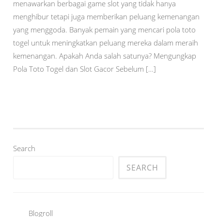
menawarkan berbagai game slot yang tidak hanya
menghibur tetapi juga memberikan peluang kemenangan
yang menggoda. Banyak pemain yang mencari pola toto
togel untuk meningkatkan peluang mereka dalam meraih
kemenangan. Apakah Anda salah satunya? Mengungkap
Pola Toto Togel dan Slot Gacor Sebelum […]
Search
SEARCH
Blogroll