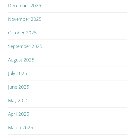
December 2025
November 2025
October 2025
September 2025
August 2025
July 2025
June 2025
May 2025
April 2025
March 2025