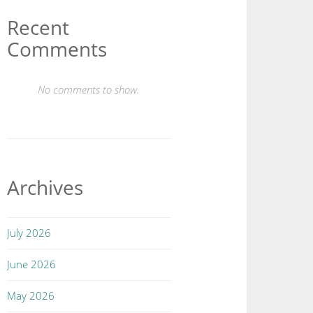
Recent
Comments
No comments to show.
Archives
July 2026
June 2026
May 2026