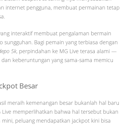
atan internet pengguna, membuat permainan tetap
sa.
ang interaktif membuat pengalaman bermain
ino sungguhan. Bagi pemain yang terbiasa dengan
 depo 5k
, perpindahan ke MG Live terasa alami —
egi dan keberuntungan yang sama-sama memicu
ckpot Besar
asil meraih kemenangan besar bukanlah hal baru
G Live memperlihatkan bahwa hal tersebut bukan
 mini, peluang mendapatkan jackpot kini bisa