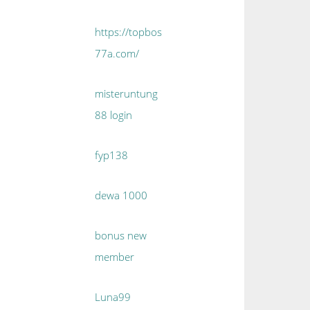
https://topbos
77a.com/
misteruntung
88 login
fyp138
dewa 1000
bonus new
member
Luna99