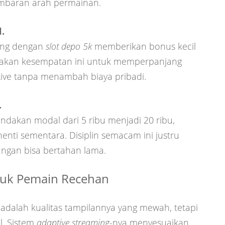
mbaran arah permainan.
.
ung dengan
slot depo 5k
memberikan bonus kecil
nakan kesempatan ini untuk memperpanjang
ive tanpa menambah biaya pribadi.
.
ndakan modal dari 5 ribu menjadi 20 ribu,
nti sementara. Disiplin semacam ini justru
ungan bisa bertahan lama.
tuk Pemain Recehan
 adalah kualitas tampilannya yang mewah, tetapi
l. Sistem
adaptive streaming
-nya menyesuaikan