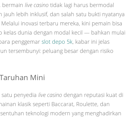
g, bermain
live casino
tidak lagi harus bermodal
 jauh lebih inklusif, dan salah satu bukti nyatanya
 Melalui inovasi terbaru mereka, kini pemain bisa
 kelas dunia dengan modal kecil — bahkan mulai
 para penggemar
slot depo 5k
, kabar ini jelas
un tersembunyi: peluang besar dengan risiko
 Taruhan Mini
h satu penyedia
live casino
dengan reputasi kuat di
inan klasik seperti Baccarat, Roulette, dan
 sentuhan teknologi modern yang menghadirkan