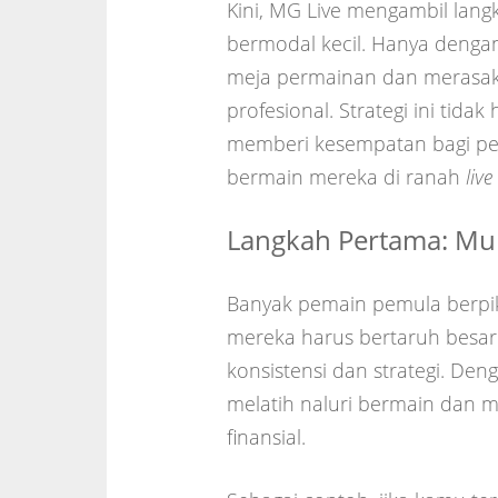
Kini, MG Live mengambil lan
bermodal kecil. Hanya dengan
meja permainan dan merasak
profesional. Strategi ini tida
memberi kesempatan bagi p
bermain mereka di ranah
live
Langkah Pertama: Mul
Banyak pemain pemula berpik
mereka harus bertaruh besar
konsistensi dan strategi. Den
melatih naluri bermain dan 
finansial.