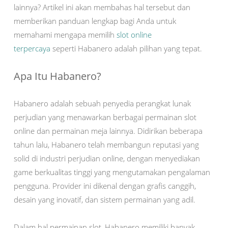
lainnya? Artikel ini akan membahas hal tersebut dan
memberikan panduan lengkap bagi Anda untuk
memahami mengapa memilih
slot online
terpercaya
seperti Habanero adalah pilihan yang tepat.
Apa Itu Habanero?
Habanero adalah sebuah penyedia perangkat lunak
perjudian yang menawarkan berbagai permainan slot
online dan permainan meja lainnya. Didirikan beberapa
tahun lalu, Habanero telah membangun reputasi yang
solid di industri perjudian online, dengan menyediakan
game berkualitas tinggi yang mengutamakan pengalaman
pengguna. Provider ini dikenal dengan grafis canggih,
desain yang inovatif, dan sistem permainan yang adil.
Dalam hal permainan slot, Habanero memiliki banyak