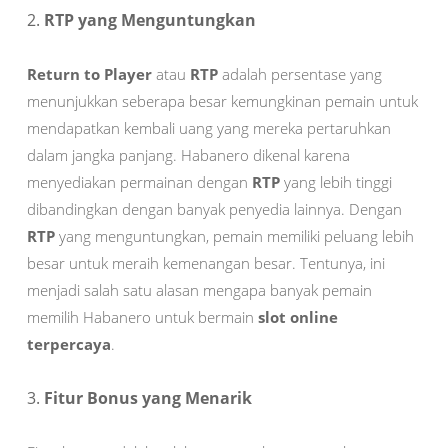
2.
RTP yang Menguntungkan
Return to Player
atau
RTP
adalah persentase yang
menunjukkan seberapa besar kemungkinan pemain untuk
mendapatkan kembali uang yang mereka pertaruhkan
dalam jangka panjang. Habanero dikenal karena
menyediakan permainan dengan
RTP
yang lebih tinggi
dibandingkan dengan banyak penyedia lainnya. Dengan
RTP
yang menguntungkan, pemain memiliki peluang lebih
besar untuk meraih kemenangan besar. Tentunya, ini
menjadi salah satu alasan mengapa banyak pemain
memilih Habanero untuk bermain
slot online
terpercaya
.
3.
Fitur Bonus yang Menarik