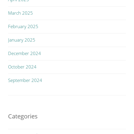
March 2025
February 2025
January 2025
December 2024
October 2024
September 2024
Categories