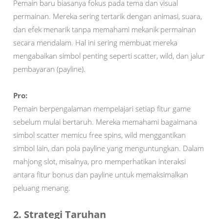
Pemain baru biasanya fokus pada tema dan visual
permainan. Mereka sering tertarik dengan animasi, suara,
dan efek menarik tanpa memahami mekanik permainan
secara mendalam. Hal ini sering membuat mereka
mengabaikan simbol penting seperti scatter, wild, dan jalur
pembayaran (payline).
Pro:
Pemain berpengalaman mempelajari setiap fitur game
sebelum mulai bertaruh. Mereka memahami bagaimana
simbol scatter memicu free spins, wild menggantikan
simbol lain, dan pola payline yang menguntungkan. Dalam
mahjong slot, misalnya, pro memperhatikan interaksi
antara fitur bonus dan payline untuk memaksimalkan
peluang menang.
2. Strategi Taruhan