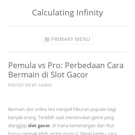
Calculating Infinity
Skip
to
content
PRIMARY MENU
Pemula vs Pro: Perbedaan Cara
Bermain di Slot Gacor
POSTED ON
BY
ADMIN
Bermain slot online kini menjadi hiburan populer bagi
banyak orang. Terlebih saat menemukan game yang
dianggap
slot gacor
, di mana kemenangan dan fitur
bonus tampak lebih sering muncul. Meski begitu, cara