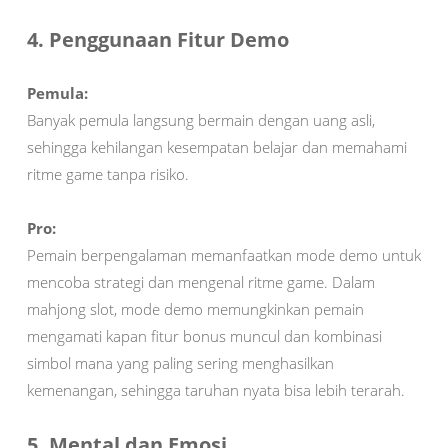
4. Penggunaan Fitur Demo
Pemula:
Banyak pemula langsung bermain dengan uang asli,
sehingga kehilangan kesempatan belajar dan memahami
ritme game tanpa risiko.
Pro:
Pemain berpengalaman memanfaatkan mode demo untuk
mencoba strategi dan mengenal ritme game. Dalam
mahjong slot, mode demo memungkinkan pemain
mengamati kapan fitur bonus muncul dan kombinasi
simbol mana yang paling sering menghasilkan
kemenangan, sehingga taruhan nyata bisa lebih terarah.
5. Mental dan Emosi